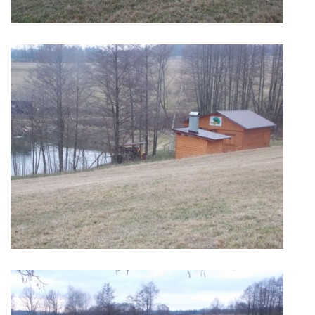
JAK SE STÁT ČLENEM MO ČRS
RYBÁŘSKÝ ŘÁD, MÍSTNÍ POVOLENKY
PLÁN AKCÍ
PROBĚHLÉ AKCE
FOTOALBUM
KONTAKT
SLOŽENÍ VÝBORU