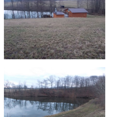
RYBÁŘSKÝ ŘÁD VÝCHODOČESKÉHO RYBÁŘSKEHO SVAZU
SKUHROVSKÝ ZPRAVODAJ
© 2026 eStránky.cz
|
WebSlice
|
Aktualizováno: 29. 6. 2026