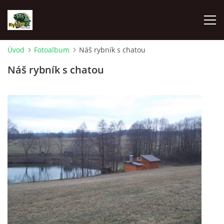
Úvod
Fotoalbum
Náš rybník s chatou
ÚVOD
Náš rybník s chatou
AKTUALITY
SPONZOŘI MO ČRS SKUHROV NAD BĚLOU
O NÁS
RYBÁŘSKÝ KROUŽEK
HISTORIE