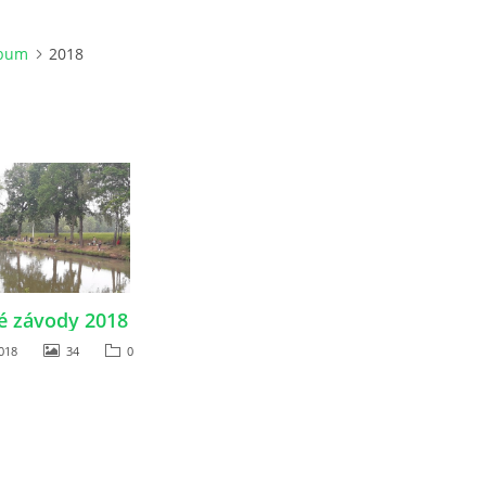
lbum
2018
é závody 2018
018
34
0