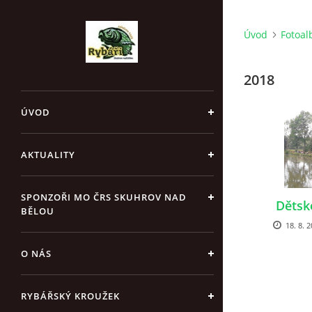
Úvod
Fotoa
2018
ÚVOD
AKTUALITY
SPONZOŘI MO ČRS SKUHROV NAD
Dětsk
BĚLOU
18. 8. 2
O NÁS
RYBÁŘSKÝ KROUŽEK