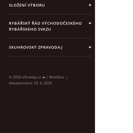
SLOŽENÍ VÝBORU
RYBÁŘSKÝ ŘÁD VÝCHODOČESKÉHO
RYBÁŘSKEHO SVAZU
SKUHROVSKÝ ZPRAVODAJ
© 2026 eStránky.cz
|
WebSlice
|
Aktualizováno: 29. 6. 2026