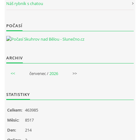
Náš rybník s chatou
POČASÍ
ARCHIV
<<
červenec /
2026
>>
STATISTIKY
Celkem:
463985
Měsíc:
8517
Den:
214
Online:
2