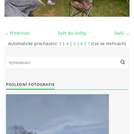
JAK SE STÁT ČLENEM MO ČRS
RYBÁŘSKÝ ŘÁD, MÍSTNÍ POVOLENKY
← Předchozí
Zpět do složky
Další →
Automatické procházení:
3
|
4
|
5
|
6
|
7
(čas ve vteřinách)
PLÁN AKCÍ
PROBĚHLÉ AKCE
POSLEDNÍ FOTOGRAFIE
FOTOALBUM
KONTAKT
SLOŽENÍ VÝBORU