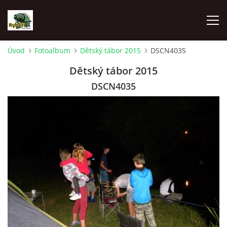
Úvod
Fotoalbum
Dětský tábor 2015
DSCN4035
ÚVOD
Dětský tábor 2015
DSCN4035
AKTUALITY
SPONZOŘI MO ČRS SKUHROV NAD BĚLOU
O NÁS
RYBÁŘSKÝ KROUŽEK
HISTORIE