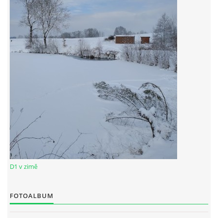
RYBÁŘSKÝ ŘÁD VÝCHODOČESKÉHO RYBÁŘSKEHO SVAZU
SKUHROVSKÝ ZPRAVODAJ
© 2026 eStránky.cz
|
WebSlice
|
Aktualizováno: 29. 6. 2026
D1 v zimě
FOTOALBUM