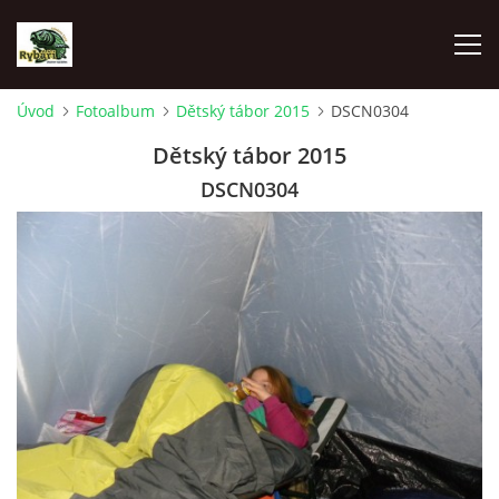
Úvod
Fotoalbum
Dětský tábor 2015
DSCN0304
ÚVOD
Dětský tábor 2015
DSCN0304
AKTUALITY
SPONZOŘI MO ČRS SKUHROV NAD BĚLOU
O NÁS
RYBÁŘSKÝ KROUŽEK
HISTORIE