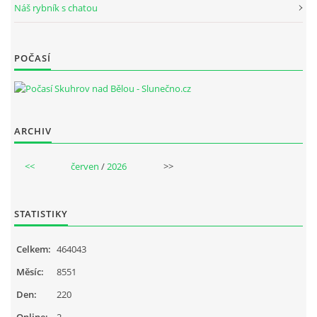
Náš rybník s chatou
POČASÍ
ARCHIV
<<
červen
/
2026
>>
STATISTIKY
Celkem:
464043
Měsíc:
8551
Den:
220
Online:
2