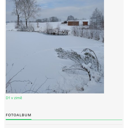
RYBÁŘSKÝ ŘÁD VÝCHODOČESKÉHO RYBÁŘSKEHO SVAZU
SKUHROVSKÝ ZPRAVODAJ
© 2026 eStránky.cz
|
WebSlice
|
Aktualizováno: 29. 6. 2026
D1 v zimě
FOTOALBUM