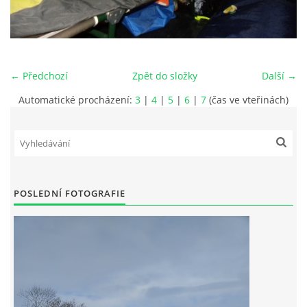
JAK SE STÁT ČLENEM MO ČRS
RYBÁŘSKÝ ŘÁD, MÍSTNÍ POVOLENKY
← Předchozí
Zpět do složky
Další →
Automatické procházení:
3
|
4
|
5
|
6
|
7
(čas ve vteřinách)
PLÁN AKCÍ
PROBĚHLÉ AKCE
POSLEDNÍ FOTOGRAFIE
FOTOALBUM
KONTAKT
SLOŽENÍ VÝBORU