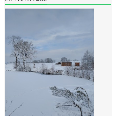
POSLEDNÍ FOTOGRAFIE
RYBÁŘSKÝ ŘÁD VÝCHODOČESKÉHO RYBÁŘSKEHO SVAZU
SKUHROVSKÝ ZPRAVODAJ
© 2026 eStránky.cz
|
WebSlice
|
Aktualizováno: 29. 6. 2026