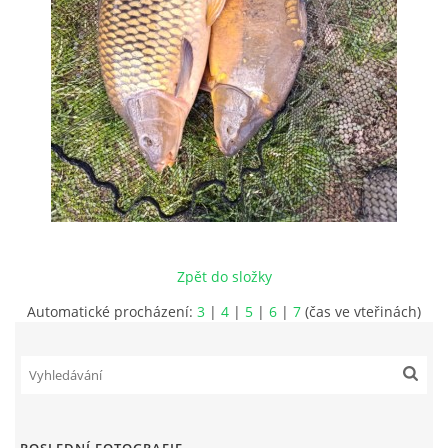
JAK SE STÁT ČLENEM MO ČRS
RYBÁŘSKÝ ŘÁD, MÍSTNÍ POVOLENKY
PLÁN AKCÍ
PROBĚHLÉ AKCE
Zpět do složky
FOTOALBUM
Automatické procházení:
3
|
4
|
5
|
6
|
7
(čas ve vteřinách)
KONTAKT
SLOŽENÍ VÝBORU