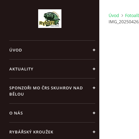
Úvod
Fotoa
IMG_20250426
ÚVOD
AKTUALITY
SPONZOŘI MO ČRS SKUHROV NAD
BĚLOU
O NÁS
RYBÁŘSKÝ KROUŽEK