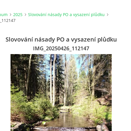
lbum
2025
Slovování násady PO a vysazení plůdku
_112147
Slovování násady PO a vysazení plůdku
IMG_20250426_112147