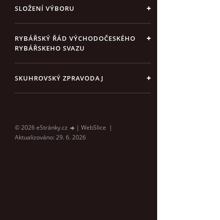
SLOŽENÍ VÝBORU
RYBÁŘSKÝ ŘÁD VÝCHODOČESKÉHO
RYBÁŘSKEHO SVAZU
SKUHROVSKÝ ZPRAVODAJ
© 2026 eStránky.cz
|
WebSlice
|
Aktualizováno: 29. 6. 2026