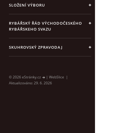
SLOŽENÍ VÝBORU
RYBÁŘSKÝ ŘÁD VÝCHODOČESKÉHO
RYBÁŘSKEHO SVAZU
SKUHROVSKÝ ZPRAVODAJ
© 2026 eStránky.cz
|
WebSlice
|
Aktualizováno: 29. 6. 2026