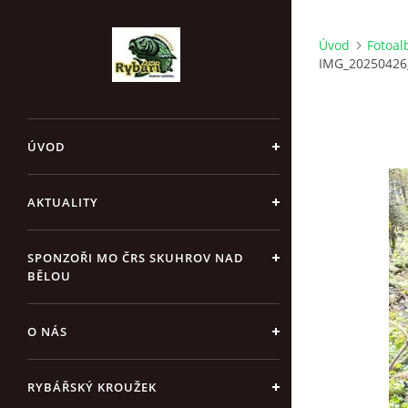
Úvod
Fotoa
IMG_20250426
ÚVOD
AKTUALITY
SPONZOŘI MO ČRS SKUHROV NAD
BĚLOU
O NÁS
RYBÁŘSKÝ KROUŽEK