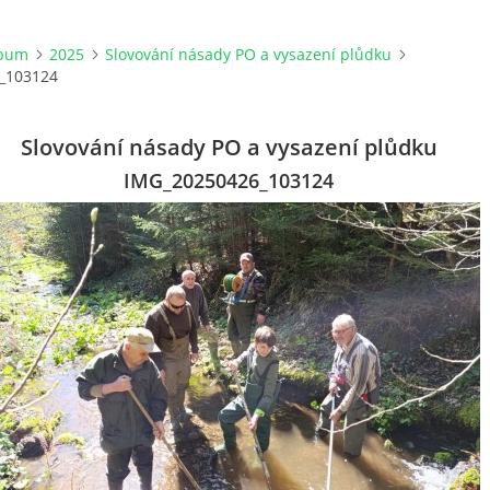
lbum
2025
Slovování násady PO a vysazení plůdku
_103124
Slovování násady PO a vysazení plůdku
IMG_20250426_103124