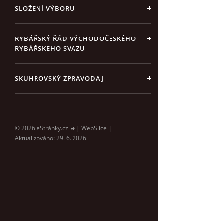
SLOŽENÍ VÝBORU
RYBÁŘSKÝ ŘÁD VÝCHODOČESKÉHO
RYBÁŘSKEHO SVAZU
SKUHROVSKÝ ZPRAVODAJ
© 2026 eStránky.cz
|
WebSlice
|
Aktualizováno: 29. 6. 2026