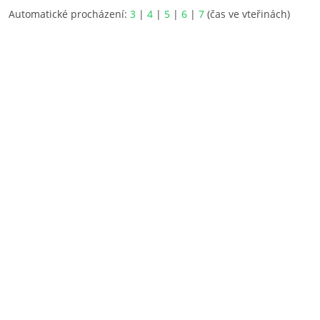
Automatické procházení:
3
|
4
|
5
|
6
|
7
(čas ve vteřinách)