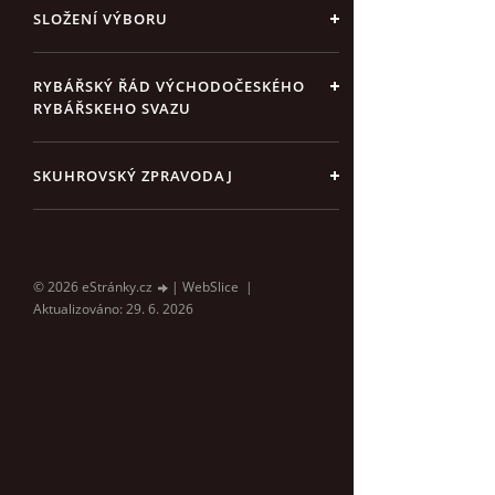
SLOŽENÍ VÝBORU
RYBÁŘSKÝ ŘÁD VÝCHODOČESKÉHO
RYBÁŘSKEHO SVAZU
SKUHROVSKÝ ZPRAVODAJ
© 2026 eStránky.cz
|
WebSlice
|
Aktualizováno: 29. 6. 2026