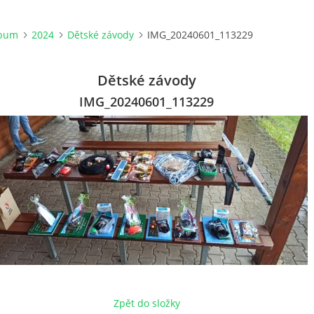
lbum
2024
Dětské závody
IMG_20240601_113229
Dětské závody
IMG_20240601_113229
Zpět do složky