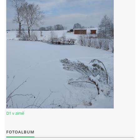
RYBÁŘSKÝ ŘÁD VÝCHODOČESKÉHO RYBÁŘSKEHO SVAZU
SKUHROVSKÝ ZPRAVODAJ
© 2026 eStránky.cz
|
WebSlice
|
Aktualizováno: 29. 6. 2026
D1 v zimě
FOTOALBUM