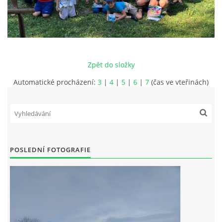
JAK SE STÁT ČLENEM MO ČRS
RYBÁŘSKÝ ŘÁD, MÍSTNÍ POVOLENKY
Zpět do složky
PLÁN AKCÍ
Automatické procházení:
3
|
4
|
5
|
6
|
7
(čas ve vteřinách)
PROBĚHLÉ AKCE
FOTOALBUM
POSLEDNÍ FOTOGRAFIE
KONTAKT
SLOŽENÍ VÝBORU