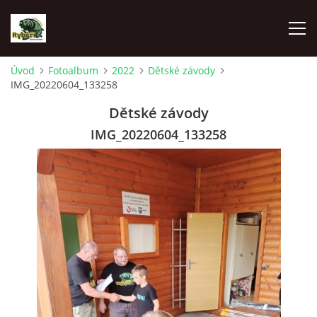
Úvod
Fotoalbum
2022
Dětské závody
IMG_20220604_133258
ÚVOD
Dětské závody
AKTUALITY
IMG_20220604_133258
SPONZOŘI MO ČRS SKUHROV NAD BĚLOU
O NÁS
RYBÁŘSKÝ KROUŽEK
HISTORIE