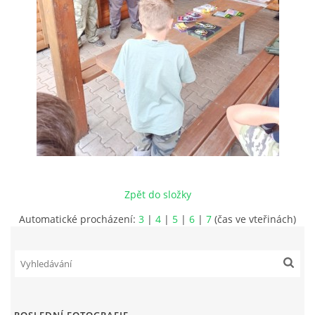
JAK SE STÁT ČLENEM MO ČRS
RYBÁŘSKÝ ŘÁD, MÍSTNÍ POVOLENKY
PLÁN AKCÍ
PROBĚHLÉ AKCE
Zpět do složky
FOTOALBUM
Automatické procházení:
3
|
4
|
5
|
6
|
7
(čas ve vteřinách)
KONTAKT
SLOŽENÍ VÝBORU