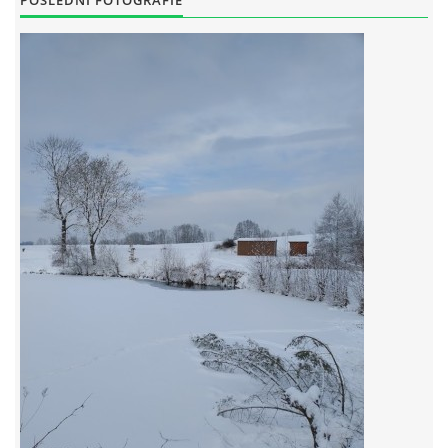
POSLEDNÍ FOTOGRAFIE
RYBÁŘSKÝ ŘÁD VÝCHODOČESKÉHO RYBÁŘSKEHO SVAZU
SKUHROVSKÝ ZPRAVODAJ
© 2026 eStránky.cz
|
WebSlice
|
Aktualizováno: 29. 6. 2026