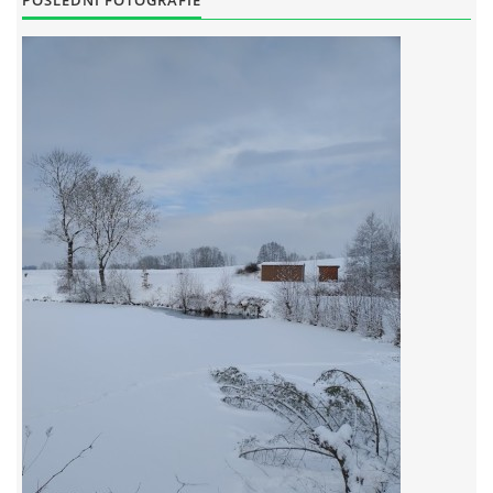
POSLEDNÍ FOTOGRAFIE
RYBÁŘSKÝ ŘÁD VÝCHODOČESKÉHO RYBÁŘSKEHO SVAZU
SKUHROVSKÝ ZPRAVODAJ
© 2026 eStránky.cz
|
WebSlice
|
Aktualizováno: 29. 6. 2026