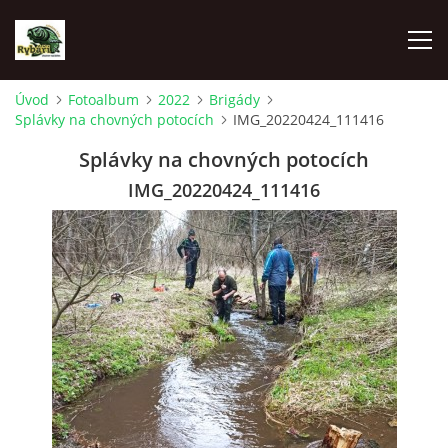
Úvod
Fotoalbum
2022
Brigády
Splávky na chovných potocích
IMG_20220424_111416
ÚVOD
Splávky na chovných potocích
AKTUALITY
IMG_20220424_111416
SPONZOŘI MO ČRS SKUHROV NAD BĚLOU
O NÁS
RYBÁŘSKÝ KROUŽEK
HISTORIE