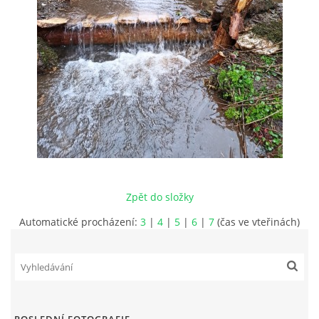
JAK SE STÁT ČLENEM MO ČRS
RYBÁŘSKÝ ŘÁD, MÍSTNÍ POVOLENKY
PLÁN AKCÍ
PROBĚHLÉ AKCE
Zpět do složky
FOTOALBUM
Automatické procházení:
3
|
4
|
5
|
6
|
7
(čas ve vteřinách)
KONTAKT
SLOŽENÍ VÝBORU