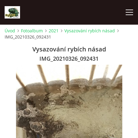
Úvod
Fotoalbum
2021
Vysazování rybích násad
IMG_20210326_092431
ÚVOD
Vysazování rybích násad
AKTUALITY
IMG_20210326_092431
SPONZOŘI MO ČRS SKUHROV NAD BĚLOU
O NÁS
RYBÁŘSKÝ KROUŽEK
HISTORIE