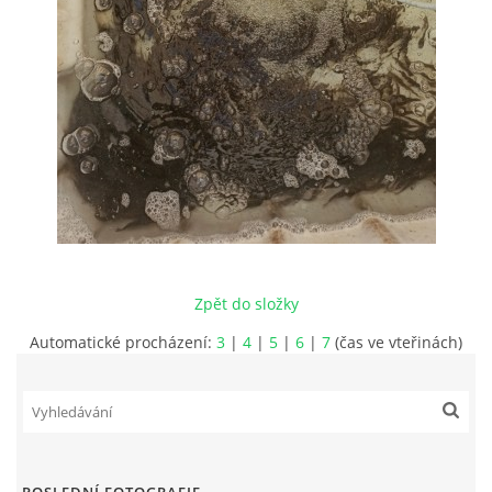
JAK SE STÁT ČLENEM MO ČRS
RYBÁŘSKÝ ŘÁD, MÍSTNÍ POVOLENKY
PLÁN AKCÍ
PROBĚHLÉ AKCE
Zpět do složky
FOTOALBUM
Automatické procházení:
3
|
4
|
5
|
6
|
7
(čas ve vteřinách)
KONTAKT
SLOŽENÍ VÝBORU