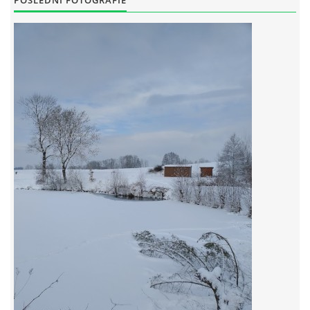
POSLEDNÍ FOTOGRAFIE
RYBÁŘSKÝ ŘÁD VÝCHODOČESKÉHO RYBÁŘSKEHO SVAZU
SKUHROVSKÝ ZPRAVODAJ
© 2026 eStránky.cz
|
WebSlice
|
Aktualizováno: 29. 6. 2026