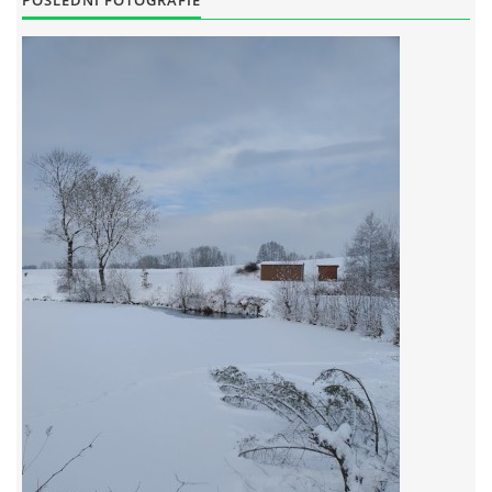
POSLEDNÍ FOTOGRAFIE
RYBÁŘSKÝ ŘÁD VÝCHODOČESKÉHO RYBÁŘSKEHO SVAZU
SKUHROVSKÝ ZPRAVODAJ
© 2026 eStránky.cz
|
WebSlice
|
Aktualizováno: 29. 6. 2026