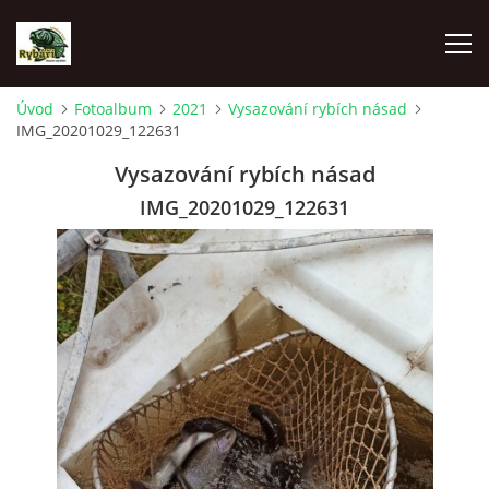
Úvod
Fotoalbum
2021
Vysazování rybích násad
IMG_20201029_122631
ÚVOD
Vysazování rybích násad
AKTUALITY
IMG_20201029_122631
SPONZOŘI MO ČRS SKUHROV NAD BĚLOU
O NÁS
RYBÁŘSKÝ KROUŽEK
HISTORIE