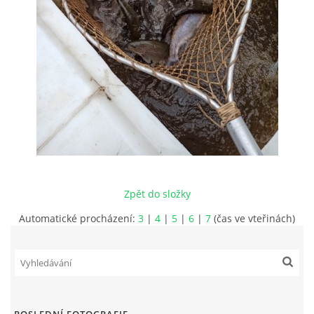
JAK SE STÁT ČLENEM MO ČRS
RYBÁŘSKÝ ŘÁD, MÍSTNÍ POVOLENKY
PLÁN AKCÍ
PROBĚHLÉ AKCE
Zpět do složky
FOTOALBUM
Automatické procházení:
3
|
4
|
5
|
6
|
7
(čas ve vteřinách)
KONTAKT
SLOŽENÍ VÝBORU