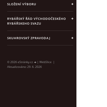
SLOŽENÍ VÝBORU
RYBÁŘSKÝ ŘÁD VÝCHODOČESKÉHO
RYBÁŘSKEHO SVAZU
SKUHROVSKÝ ZPRAVODAJ
© 2026 eStránky.cz
|
WebSlice
|
Aktualizováno: 29. 6. 2026