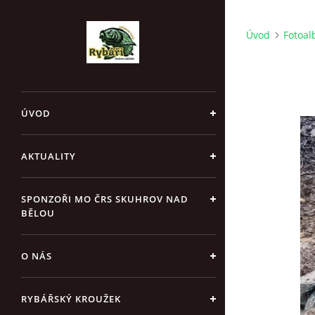
Úvod
Fotoa
ÚVOD
AKTUALITY
SPONZOŘI MO ČRS SKUHROV NAD
BĚLOU
O NÁS
RYBÁŘSKÝ KROUŽEK