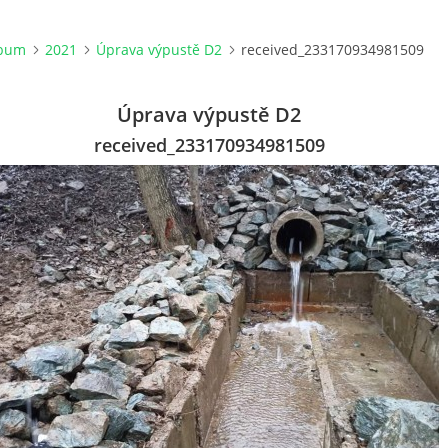
lbum
2021
Úprava výpustě D2
received_233170934981509
Úprava výpustě D2
received_233170934981509