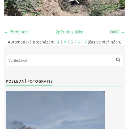
JAK SE STÁT ČLENEM MO ČRS
RYBÁŘSKÝ ŘÁD, MÍSTNÍ POVOLENKY
← Předchozí
Zpět do složky
Další →
Automatické procházení:
3
|
4
|
5
|
6
|
7
(čas ve vteřinách)
PLÁN AKCÍ
PROBĚHLÉ AKCE
POSLEDNÍ FOTOGRAFIE
FOTOALBUM
KONTAKT
SLOŽENÍ VÝBORU