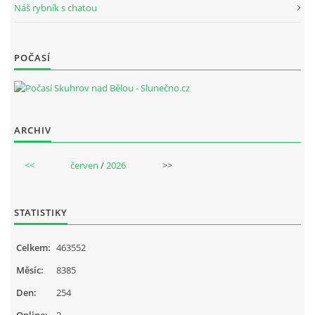
Náš rybník s chatou
POČASÍ
ARCHIV
<<
červen
/
2026
>>
STATISTIKY
Celkem:
463552
Měsíc:
8385
Den:
254
Online:
2