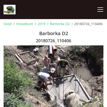
Úvod
Fotoalbum
2019
Barborka D2
20180726_110406
ÚVOD
Barborka D2
20180726_110406
AKTUALITY
SPONZOŘI MO ČRS SKUHROV NAD BĚLOU
O NÁS
RYBÁŘSKÝ KROUŽEK
HISTORIE