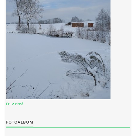
RYBÁŘSKÝ ŘÁD VÝCHODOČESKÉHO RYBÁŘSKEHO SVAZU
SKUHROVSKÝ ZPRAVODAJ
© 2026 eStránky.cz
|
WebSlice
|
Aktualizováno: 29. 6. 2026
D1 v zimě
FOTOALBUM