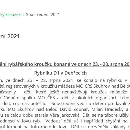
ký kroužek
Soustředění 2021
ní 2021
ění rybářského kroužku konané ve dnech 23. - 28. srpna 20
Rybníku D1 v Debřecích
h, ve dnech 23. – 28. srpna 2021, se konalo na rybníku v 
ětí, registrovaných v kroužku mládeže MO ČRS Skuhrov nad Bělo
častnily i děti, které ještě nenavštěvují kroužek mládeže
 v žádném spolku MO ČRS a děti z okolních organizací. Letos
 dětí, což nás potěšilo. Soustředění vedli a dětem předávali 
žku MO Skuhrov nad Bělou David Zounar, Milan Hradecký
a 
u se celou dobu starala Věra Jarkovská. Děti se na táboře učily 
ednosti v lovu ryb. Vedoucí děti učili například chytání na 
ání krmení na tuto metodu lovu. Děti se dozvěděly základy c