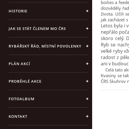
boilies a feed
dozvěděly řad
HISTORIE
života. Učili 
jak zacházet 
Letos byla i 
JAK SE STÁT ČLENEM MO ČRS
nepřálo poča
skoro celý. 
Ryb se nach
RYBÁŘSKÝ ŘÁD, MÍSTNÍ POVOLENKY
velké ryby vž
radost z pěk
ani v budou
PLÁN AKCÍ
Celá tato akc
Kvasiny se ta
ČRS Skuhrov n
PROBĚHLÉ AKCE
FOTOALBUM
KONTAKT