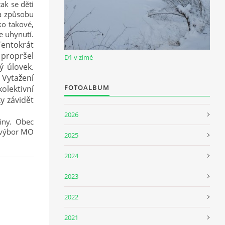
ak se děti
 a způsobu
ko takové,
e uhynutí.
Tentokrát
 propršel
D1 v zimě
ý úlovek.
 Vytažení
FOTOALBUM
kolektivní
y závidět
2026
siny. Obec
m výbor MO
2025
2024
2023
2022
2021