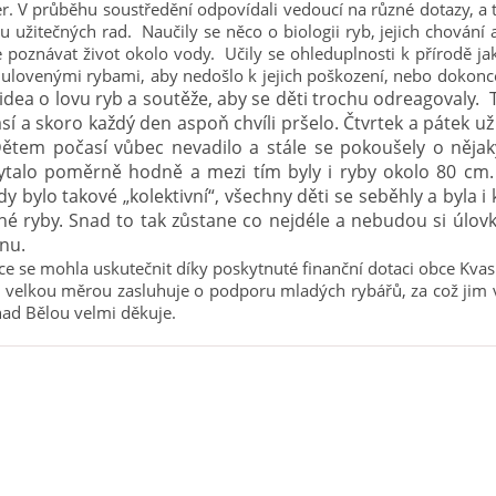
er. V průběhu soustředění odpovídali vedoucí na různé dotazy, a t
u užitečných rad. Naučily se něco o biologii ryb, jejich chování
se poznávat život okolo vody. Učily se ohleduplnosti k přírodě ja
s ulovenými rybami, aby nedošlo k jejich poškození, nebo dokonc
videa o lovu ryb a soutěže, aby se děti trochu odreagovaly. 
sí a skoro každý den aspoň chvíli pršelo. Čtvrtek a pátek už
Dětem počasí vůbec nevadilo a stále se pokoušely o nějak
ytalo poměrně hodně a mezi tím byly i ryby okolo 80 cm.
dy bylo takové „kolektivní“, všechny děti se seběhly a byla i 
né ryby. Snad to tak zůstane co nejdéle a nebudou si úlovk
cnu.
e se mohla uskutečnit díky poskytnuté finanční dotaci obce Kva
k velkou měrou zasluhuje o podporu mladých rybářů, za což ji
ad Bělou velmi děkuje.