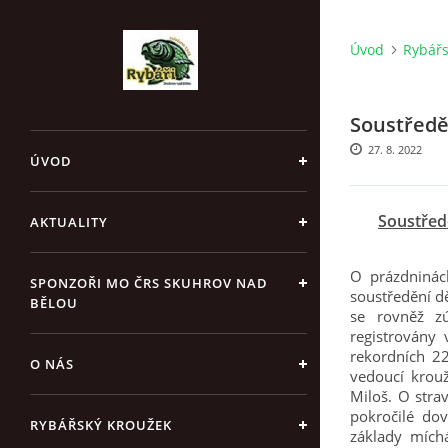
Úvod
Rybářs
Soustředě
27. 8. 2022
ÚVOD
Soustřed
AKTUALITY
O prázdninác
SPONZOŘI MO ČRS SKUHROV NAD
soustředění d
BĚLOU
se rovněž zú
registrovány
rekordních 22
O NÁS
vedoucí krou
Miloš. O strav
pokročilé dov
RYBÁŘSKÝ KROUŽEK
základy mích