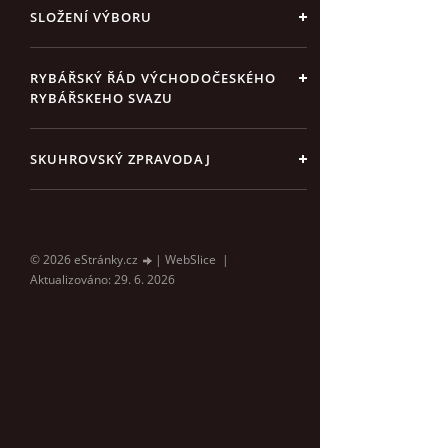
SLOŽENÍ VÝBORU
RYBÁŘSKÝ ŘÁD VÝCHODOČESKÉHO
RYBÁŘSKEHO SVAZU
SKUHROVSKÝ ZPRAVODAJ
© 2026 eStránky.cz
|
WebSlice
|
Aktualizováno: 29. 6. 2026