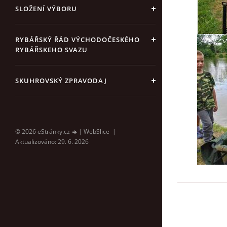
SLOŽENÍ VÝBORU
RYBÁŘSKÝ ŘÁD VÝCHODOČESKÉHO
RYBÁŘSKEHO SVAZU
SKUHROVSKÝ ZPRAVODAJ
© 2026 eStránky.cz
|
WebSlice
|
Aktualizováno: 29. 6. 2026