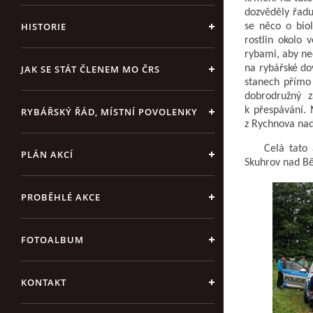
dozvěděly řadu
HISTORIE
se něco o biol
rostlin okolo 
rybami, aby ned
JAK SE STÁT ČLENEM MO ČRS
na rybářské do
stanech přímo 
dobrodružný z
k přespávání. 
RYBÁŘSKÝ ŘÁD, MÍSTNÍ POVOLENKY
z Rychnova nad 
Celá tato akc
PLÁN AKCÍ
Skuhrov nad Bě
PROBĚHLÉ AKCE
FOTOALBUM
KONTAKT