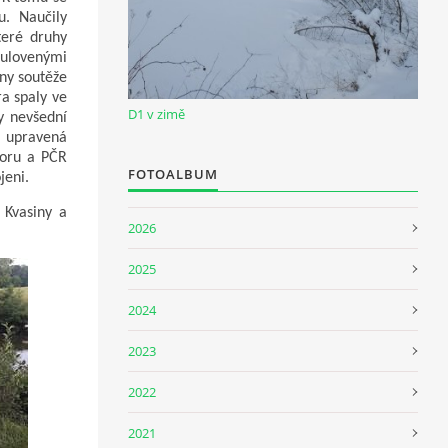
u. Naučily
teré druhy
 ulovenými
eny soutěže
ra spaly ve
D1 v zimě
y nevšední
e upravená
boru a PČR
FOTOALBUM
jeni.
 Kvasiny a
2026
2025
2024
2023
2022
2021