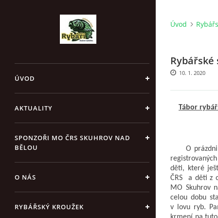
Úvod
Rybářs
Rybářské 
10. 1. 2020
ÚVOD
AKTUALITY
Tábor rybář
SPONZOŘI MO ČRS SKUHROV NAD
BĚLOU
O prázdninách
registrovanýc
děti, které j
O NÁS
ČRS a děti z o
MO Skuhrov na
celou dobu sta
RYBÁŘSKÝ KROUŽEK
v lovu ryb. P
krmení na tuto