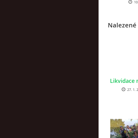
10
Nalezené 
Likvidace 
27. 1. 