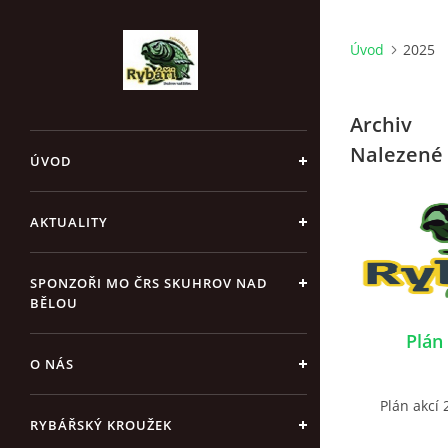
Úvod
2025
Archiv
Nalezené 
ÚVOD
AKTUALITY
SPONZOŘI MO ČRS SKUHROV NAD
BĚLOU
Plán
O NÁS
Plán akcí 
RYBÁŘSKÝ KROUŽEK