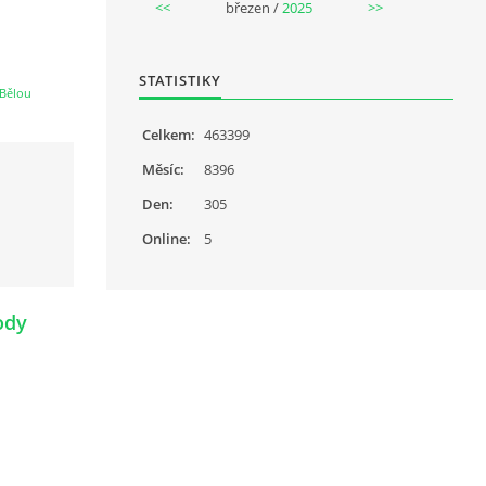
<<
březen /
2025
>>
STATISTIKY
Bělou
Celkem:
463399
Měsíc:
8396
Den:
305
Online:
5
ody