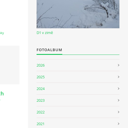
D1 v zimě
nky
FOTOALBUM
2026
2025
2024
ch
4
2023
2022
2021