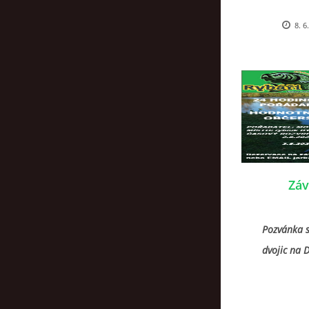
8. 6
Záv
Pozvánka s
dvojic na 