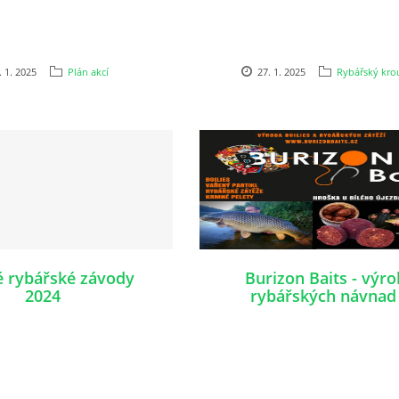
. 1. 2025
Plán akcí
27. 1. 2025
Rybářský kro
é rybářské závody
Burizon Baits - výr
2024
rybářských návnad
nástrah