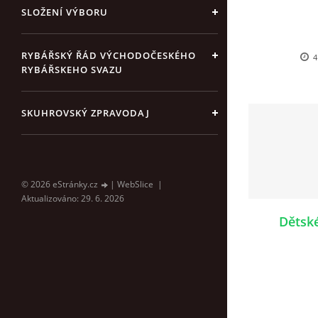
SLOŽENÍ VÝBORU
RYBÁŘSKÝ ŘÁD VÝCHODOČESKÉHO
4
RYBÁŘSKEHO SVAZU
SKUHROVSKÝ ZPRAVODAJ
© 2026 eStránky.cz
|
WebSlice
|
Aktualizováno: 29. 6. 2026
Dětsk