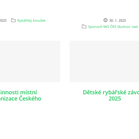
 2025
Rybářský kroužek
30. 1. 2025
Sponzoři MO ČRS Skuhrov nad 
činnosti místní
Dětské rybářské záv
anizace Českého
2025
řského svazu ve
ě nad Bělou v roce
2024