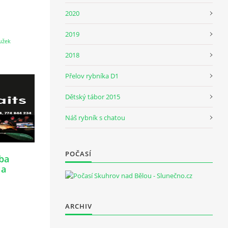
2020
2019
užek
2018
Přelov rybníka D1
Dětský tábor 2015
Náš rybník s chatou
POČASÍ
oba
 a
ARCHIV