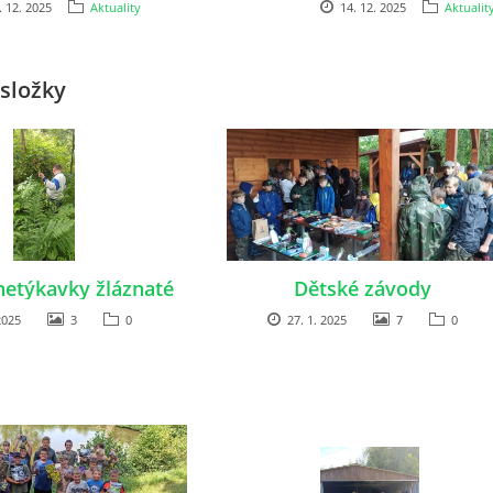
. 12. 2025
Aktuality
14. 12. 2025
Aktualit
složky
netýkavky žláznaté
Dětské závody
2025
3
0
27. 1. 2025
7
0