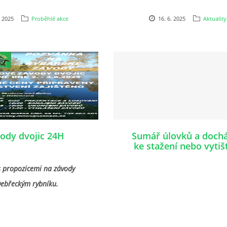
. 2025
Proběhlé akce
16. 6. 2025
Aktuality
ody dvojic 24H
Sumář úlovků a doch
ke stažení nebo vytiš
 propozicemi na závody
Debřeckým rybníku.