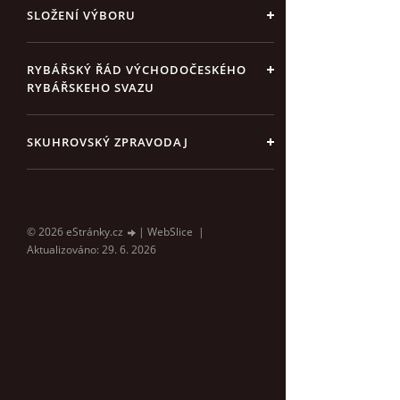
SLOŽENÍ VÝBORU
RYBÁŘSKÝ ŘÁD VÝCHODOČESKÉHO
RYBÁŘSKEHO SVAZU
SKUHROVSKÝ ZPRAVODAJ
© 2026 eStránky.cz
|
WebSlice
|
Aktualizováno: 29. 6. 2026