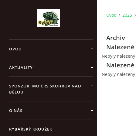
Úvod
2025
Archiv
Nalezené 
ÚVOD
Nebyly nalezeny
Nalezené 
AKTUALITY
Nebyly nalezeny
SPONZOŘI MO ČRS SKUHROV NAD
BĚLOU
O NÁS
RYBÁŘSKÝ KROUŽEK